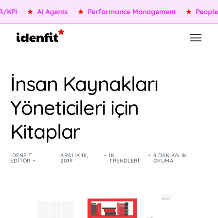
★
AI Agents
★
Performance Management
★
People Servic
İnsan Kaynakları
Yöneticileri için
Kitaplar
IDENFIT
ARALIK 18,
İK
8 DAKIKALIK
EDITÖR
2019
TRENDLERI
OKUMA