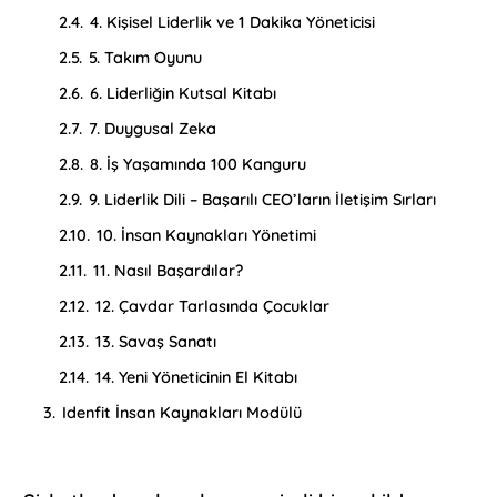
2.4.
4. Kişisel Liderlik ve 1 Dakika Yöneticisi
2.5.
5. Takım Oyunu
2.6.
6. Liderliğin Kutsal Kitabı
2.7.
7. Duygusal Zeka
2.8.
8. İş Yaşamında 100 Kanguru
2.9.
9. Liderlik Dili – Başarılı CEO’ların İletişim Sırları
2.10.
10. İnsan Kaynakları Yönetimi
2.11.
11. Nasıl Başardılar?
2.12.
12. Çavdar Tarlasında Çocuklar
2.13.
13. Savaş Sanatı
2.14.
14. Yeni Yöneticinin El Kitabı
3.
Idenfit İnsan Kaynakları Modülü