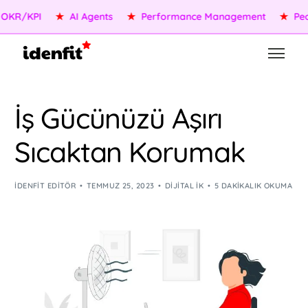
R/KPI
★
AI Agents
★
Performance Management
★
People
İş Gücünüzü Aşırı
Sıcaktan Korumak
IDENFIT EDITÖR
TEMMUZ 25, 2023
DIJITAL İK
5 DAKIKALIK OKUMA