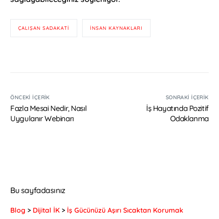
ÇALIŞAN SADAKATI
INSAN KAYNAKLARI
ÖNCEKI İÇERIK
SONRAKI İÇERIK
Fazla Mesai Nedir, Nasıl
İş Hayatında Pozitif
Uygulanır Webinarı
Odaklanma
Bu sayfadasınız
Blog
>
Dijital İK
>
İş Gücünüzü Aşırı Sıcaktan Korumak