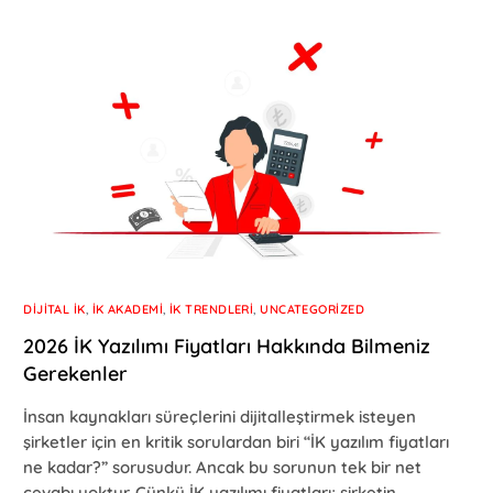
DIJITAL İK
,
İK AKADEMI
,
İK TRENDLERI
,
UNCATEGORIZED
2026 İK Yazılımı Fiyatları Hakkında Bilmeniz
Gerekenler
İnsan kaynakları süreçlerini dijitalleştirmek isteyen
şirketler için en kritik sorulardan biri “İK yazılım fiyatları
ne kadar?” sorusudur. Ancak bu sorunun tek bir net
cevabı yoktur. Çünkü İK yazılımı fiyatları; şirketin