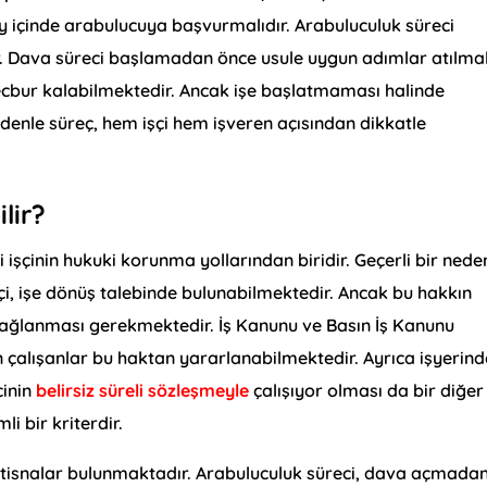
r ay içinde arabulucuya başvurmalıdır. Arabuluculuk süreci
 Dava süreci başlamadan önce usule uygun adımlar atılmalı
cbur kalabilmektedir. Ancak işe başlatmaması halinde
enle süreç, hem işçi hem işveren açısından dikkatle
lir?
işçinin hukuki korunma yollarından biridir. Geçerli bir nede
çi, işe dönüş talebinde bulunabilmektedir. Ancak bu hakkın
ın sağlanması gerekmektedir. İş Kanunu ve Basın İş Kanunu
çalışanlar bu haktan yararlanabilmektedir. Ayrıca işyerind
çinin
belirsiz süreli sözleşmeyle
çalışıyor olması da bir diğer
li bir kriterdir.
in istisnalar bulunmaktadır. Arabuluculuk süreci, dava açmada