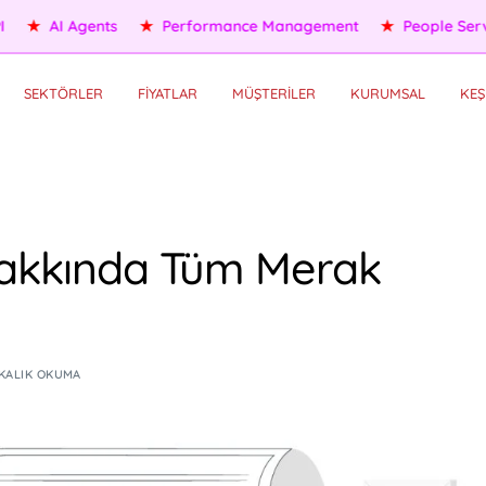
ople Services
★
Self HR Services
★
OKR/KPI
★
AI Agents
SEKTÖRLER
FİYATLAR
MÜŞTERİLER
KURUMSAL
KEŞ
Hakkında Tüm Merak
IKALIK OKUMA