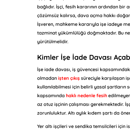
bağlıdır. İşçi, fesih kararının ardından bi
çözümsüz kalırsa, dava açma hakkı doğar.
İşveren, mahkeme kararıyla işe iadeye me
tazminat yükümlülüğü doğmaktadır. Bu ned
yürütülmelidir.
Kimler İşe İade Davası Açabi
İşe iade davası, iş güvencesi kapsamındaki 
olmadan
işten çıkış
süreciyle karşılaşan iş
kullanılabilmesi için belirli yasal şartlar
kapsamında
haklı nedenle fesih
edilmeyen 
az otuz işçinin çalışması gerekmektedir. İş
zorunluluktur. Altı aylık kıdem şartı da önem
Yer altı işçileri ve sendika temsilcileri iç