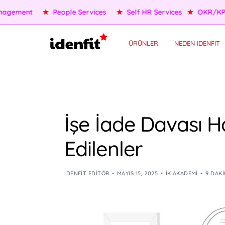
OKR/KPI
★
AI Agents
★
Performance Management
★
Pe
ÜRÜNLER
NEDEN IDENFIT
İşe İade Davası 
Edilenler
IDENFIT EDITÖR
MAYIS 15, 2025
İK AKADEMI
9 DAK