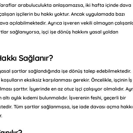
araflar arabuluculukta anlaşamazsa, iki hafta içinde dava
e çalışan işçilerin bu hakkı yoktur. Ancak uygulamada bazı
 dava açılabilmektedir. Ayrıca işveren vekili olmayan çalışanl
tlar sağlanıyorsa, işçi işe dönüş hakkını yasal yoldan
Hakkı Sağlanır?
ı yasal şartlar sağlandığında işe dönüş talep edebilmektedir.
 koşulların eksiksiz karşılanması gerekir. Öncelikle, işçinin İş
sı şarttır. İşyerinde en az otuz işçi çalışıyor olmalıdır. Ay
n altı aylık kıdemi bulunmalıdır. İşverenin feshi, geçerli bir
edir. Tüm şartlar sağlanmışsa, işe iade davası açma hakkı
r.
apılır?