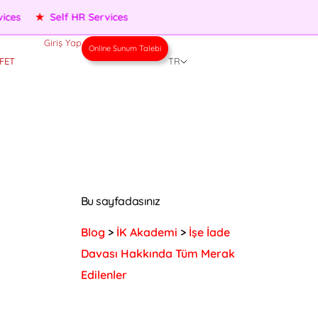
★
Performance Management
★
People Services
★
Self HR
Giriş Yap
Online Sunum Talebi
FET
TR
Bu sayfadasınız
Blog
>
İK Akademi
>
İşe İade
Davası Hakkında Tüm Merak
Edilenler