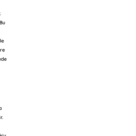
.
 Bu
le
ere
ede
a
r.
ğru