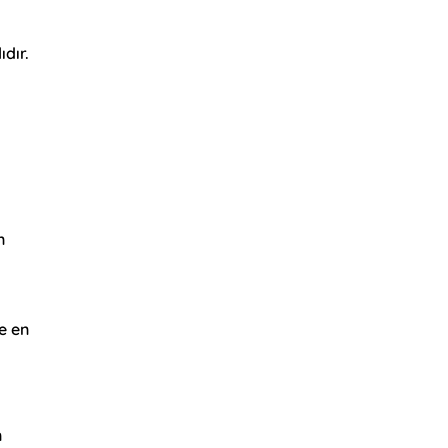
dır.
n
e en
n