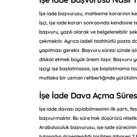
İşe iade başvurusu, mahkeme kararının kesin
İşçi, işe iade kararı sonrasında kendisine 
başvuru, yazılı olarak ve belgelenebilir şek
çekmektir. Ayrıca iadeli taahhütlü posta da 
yapılması gerekir. Başvuru süresi içinde i
dikkat etmek büyük önem taşır. Başvuru yap
işçiyi işe başlatmazsa, işe başlatmama t
mutlaka bir uzman rehberliğinde yürütülme
İşe İade Dava Açma Süres
İşe iade davası açılabilmesinin ilk şartı, f
başvurmaktır. Bu süre hak düşürücü niteli
Arabuluculuk başvurusu, işe iade sürecini
tutanağın düzenlendiği tarihten itibaren 2