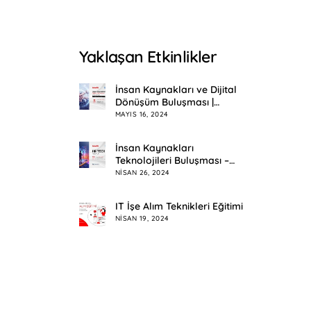
Yaklaşan Etkinlikler
İnsan Kaynakları ve Dijital
Dönüşüm Buluşması |
Eskişehir
MAYIS 16, 2024
İnsan Kaynakları
Teknolojileri Buluşması –
HR Tech Meetup
NISAN 26, 2024
IT İşe Alım Teknikleri Eğitimi
NISAN 19, 2024