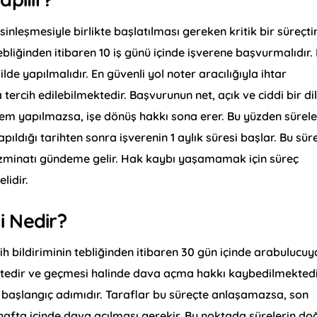
leşmesiyle birlikte başlatılması gereken kritik bir süreçtir
tebliğinden itibaren 10 iş günü içinde işverene başvurmalıdır.
ilde yapılmalıdır. En güvenli yol noter aracılığıyla ihtar
tercih edilebilmektedir. Başvurunun net, açık ve ciddi bir dil
şlem yapılmazsa, işe dönüş hakkı sona erer. Bu yüzden sürel
ıldığı tarihten sonra işverenin 1 aylık süresi başlar. Bu sür
azminatı gündeme gelir. Hak kaybı yaşamamak için süreç
lidir.
i Nedir?
esih bildiriminin tebliğinden itibaren 30 gün içinde arabulucuy
ktedir ve geçmesi halinde dava açma hakkı kaybedilmektedi
n başlangıç adımıdır. Taraflar bu süreçte anlaşamazsa, son
 hafta içinde dava açılması gerekir. Bu noktada sürelerin do