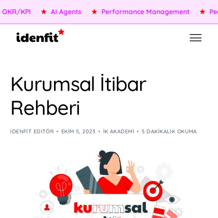
KR/KPI
★
AI Agents
★
Performance Management
★
Peopl
Kurumsal İtibar
Rehberi
IDENFIT EDITÖR
EKIM 5, 2023
İK AKADEMI
5 DAKIKALIK OKUMA