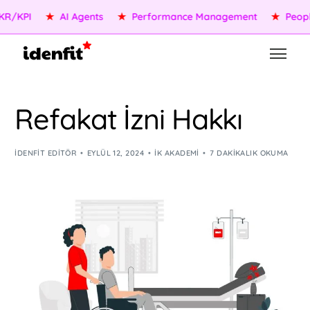
PI
★
AI Agents
★
Performance Management
★
People Se
Refakat İzni Hakkı
IDENFIT EDITÖR
EYLÜL 12, 2024
İK AKADEMI
7 DAKIKALIK OKUMA