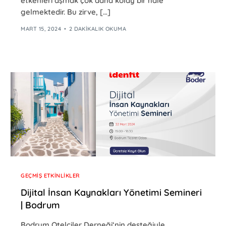
etkenleri aşmak çok daha kolay bir hale
gelmektedir. Bu zirve, […]
MART 15, 2024
2 DAKIKALIK OKUMA
GEÇMIŞ ETKINLIKLER
Dijital İnsan Kaynakları Yönetimi Semineri
| Bodrum
Bodrum Otelciler Derneği‘nin desteğiyle