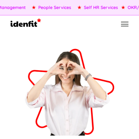
Management
★
People Services
★
Self HR Services
★
OKR/K