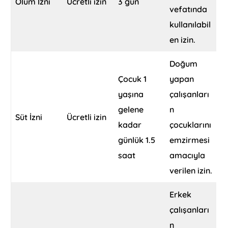
Ölüm İzni
Ücretli izin
3 gün
vefatında
kullanılabil
en izin.
Doğum
Çocuk 1
yapan
yaşına
çalışanları
gelene
n
Süt İzni
Ücretli izin
kadar
çocuklarını
günlük 1.5
emzirmesi
saat
amacıyla
verilen izin.
Erkek
çalışanları
n