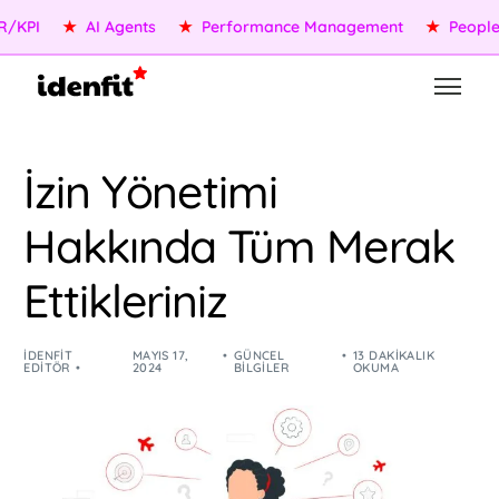
★
AI Agents
★
Performance Management
★
People Serv
İzin Yönetimi
Hakkında Tüm Merak
Ettikleriniz
IDENFIT
MAYIS 17,
GÜNCEL
13 DAKIKALIK
EDITÖR
2024
BILGILER
OKUMA