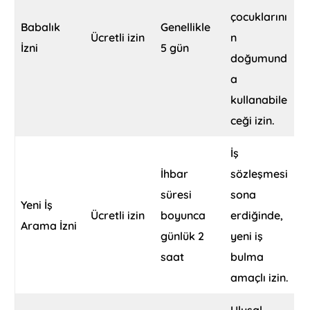
çocuklarını
Babalık
Genellikle
Ücretli izin
n
İzni
5 gün
doğumund
a
kullanabile
ceği izin.
İş
İhbar
sözleşmesi
süresi
sona
Yeni İş
Ücretli izin
boyunca
erdiğinde,
Arama İzni
günlük 2
yeni iş
saat
bulma
amaçlı izin.
Ulusal