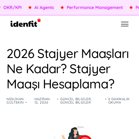
R/KPI
★
AI Agents
★
Performance Management
★
Peopl
2026 Stajyer Maaşları
Ne Kadar? Stajyer
Maaşı Hesaplama?
NESLIHAN
HAZIRAN
GÜNCEL BILGILER
,
6 DAKIKALIK
GÜLTEKIN
12, 2026
GÜNCEL BILGILER
OKUMA