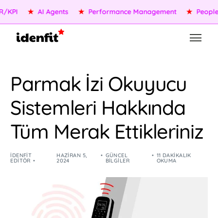
★
AI Agents
★
Performance Management
★
People Serv
Parmak İzi Okuyucu
Sistemleri Hakkında
Tüm Merak Ettikleriniz
IDENFIT
HAZIRAN 5,
GÜNCEL
11 DAKIKALIK
EDITÖR
2024
BILGILER
OKUMA