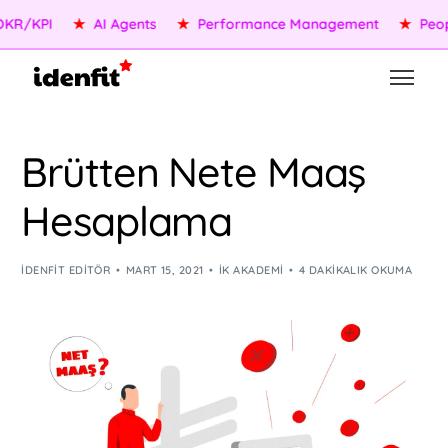
/KPI
★
AI Agents
★
Performance Management
★
People 
Brütten Nete Maaş
Hesaplama
IDENFIT EDITÖR
MART 15, 2021
İK AKADEMI
4 DAKIKALIK OKUMA