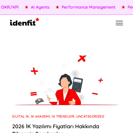
R/KPI
★
AI Agents
★
Performance Management
★
People
DIJITAL İK
,
İK AKADEMI
,
İK TRENDLERI
,
UNCATEGORIZED
2026 İK Yazılımı Fiyatları Hakkında