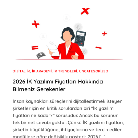
DIJITAL İK
,
İK AKADEMI
,
İK TRENDLERI
,
UNCATEGORIZED
2026 İK Yazılımı Fiyatları Hakkında
Bilmeniz Gerekenler
İnsan kaynakları süreçlerini dijitalleştirmek isteyen
şirketler için en kritik sorulardan biri “İK yazılım
fiyatları ne kadar?” sorusudur. Ancak bu sorunun
tek bir net cevabı yoktur. Çünkü İK yazılımı fiyatları;
şirketin büyüklüğüne, ihtiyaçlarına ve tercih edilen
modüllere göre değişiklik gösterir. 2026 […]