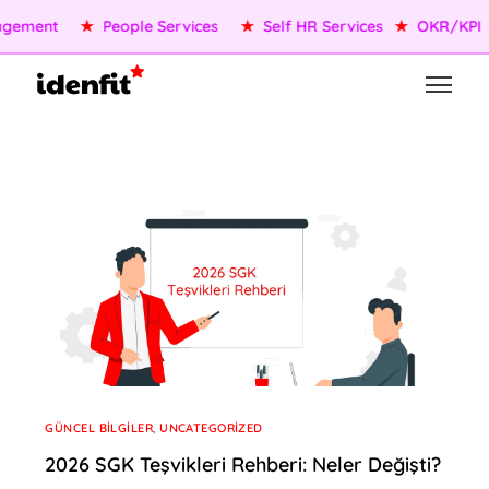
★
OKR/KPI
★
AI Agents
★
Performance Management
★
P
GÜNCEL BILGILER
,
UNCATEGORIZED
2026 SGK Teşvikleri Rehberi: Neler Değişti?