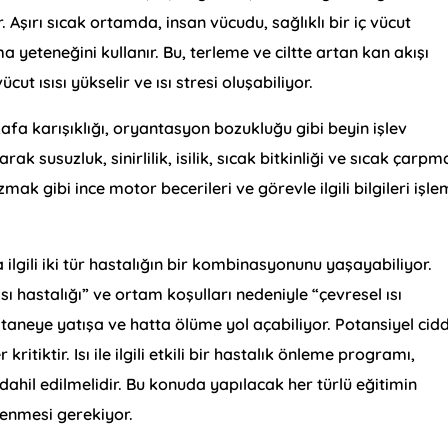
. Aşırı sıcak ortamda, insan vücudu, sağlıklı bir iç vücut
ma yeteneğini kullanır. Bu, terleme ve ciltte artan kan akışı
ut ısısı yükselir ve ısı stresi oluşabiliyor.
afa karışıklığı, oryantasyon bozukluğu gibi beyin işlev
ak susuzluk, sinirlilik, isilik, sıcak bitkinliği ve sıcak çarpm
zmak gibi ince motor becerileri ve görevle ilgili bilgileri işl
a ilgili iki tür hastalığın bir kombinasyonunu yaşayabiliyor.
ısı hastalığı” ve ortam koşulları nedeniyle “çevresel ısı
astaneye yatışa ve hatta ölüme yol açabiliyor. Potansiyel cid
itiktir. Isı ile ilgili etkili bir hastalık önleme programı,
dahil edilmelidir. Bu konuda yapılacak her türlü eğitimin
lenmesi gerekiyor.