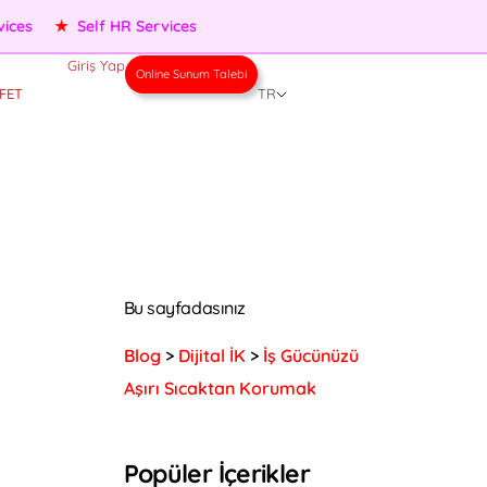
★
Performance Management
★
People Services
★
Self HR
Giriş Yap
Online Sunum Talebi
FET
TR
Bu sayfadasınız
Blog
>
Dijital İK
>
İş Gücünüzü
Aşırı Sıcaktan Korumak
Popüler İçerikler