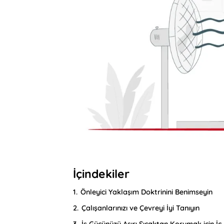
İçindekiler
1.
Önleyici Yaklaşım Doktrinini Benimseyin
2.
Çalışanlarınızı ve Çevreyi İyi Tanıyın
3.
İş Gücünüzü Aşırı Sıcaktan Korumak için 