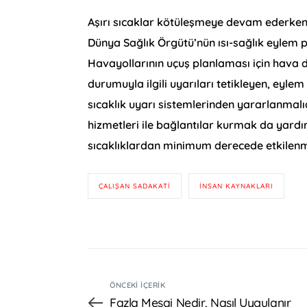
Aşırı sıcaklar kötüleşmeye devam ederken,
Dünya Sağlık Örgütü’nün ısı-sağlık eylem pl
Havayollarının uçuş planlaması için hava d
durumuyla ilgili uyarıları tetikleyen, eylem
sıcaklık uyarı sistemlerinden yararlanmalıd
hizmetleri ile bağlantılar kurmak da yardım
sıcaklıklardan minimum derecede etkilenme
ÇALIŞAN SADAKATI
INSAN KAYNAKLARI
ÖNCEKI İÇERIK
Fazla Mesai Nedir, Nasıl Uygulanır