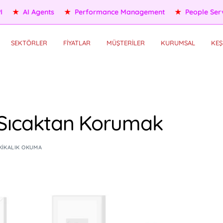
ople Services
★
Self HR Services
★
OKR/KPI
★
AI Agents
SEKTÖRLER
FİYATLAR
MÜŞTERİLER
KURUMSAL
KEŞ
ı Sıcaktan Korumak
KIKALIK OKUMA