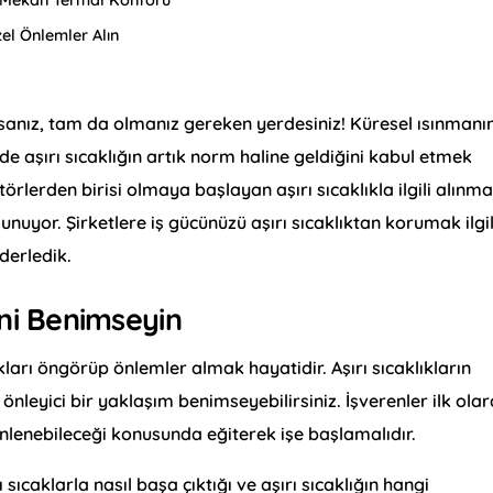
el Önlemler Alın
rsanız, tam da olmanız gereken yerdesiniz! Küresel ısınmanı
zde aşırı sıcaklığın artık norm haline geldiğini kabul etmek
örlerden birisi olmaya başlayan aşırı sıcaklıkla ilgili alınma
nuyor. Şirketlere iş gücünüzü aşırı sıcaklıktan korumak ilgil
 derledik.
ini Benimseyin
kları öngörüp önlemler almak hayatidir. Aşırı sıcaklıkların
a önleyici bir yaklaşım benimseyebilirsiniz. İşverenler ilk ola
l önlenebileceği konusunda eğiterek işe başlamalıdır.
ıcaklarla nasıl başa çıktığı ve aşırı sıcaklığın hangi