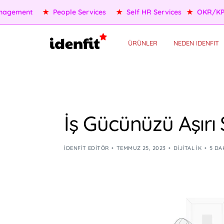
OKR/KPI
★
AI Agents
★
Performance Management
★
Pe
ÜRÜNLER
NEDEN IDENFIT
İş Gücünüzü Aşır
IDENFIT EDITÖR
TEMMUZ 25, 2023
DIJITAL İK
5 DA