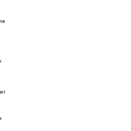
ı
rme
k
eri
e