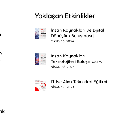
Yaklaşan Etkinlikler
İnsan Kaynakları ve Dijital
n
Dönüşüm Buluşması |
Eskişehir
MAYIS 16, 2024
sı
İnsan Kaynakları
i
Teknolojileri Buluşması –
HR Tech Meetup
NISAN 26, 2024
IT İşe Alım Teknikleri Eğitimi
NISAN 19, 2024
rak