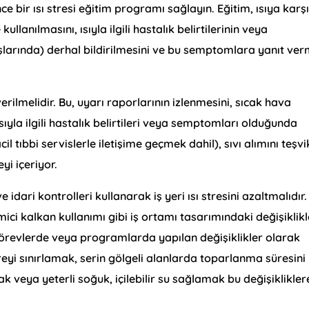
bir ısı stresi eğitim programı sağlayın. Eğitim, ısıya karş
lanılmasını, ısıyla ilgili hastalık belirtilerinin veya
larında) derhal bildirilmesini ve bu semptomlara yanıt ve
ilmelidir. Bu, uyarı raporlarının izlenmesini, sıcak hava
ısıyla ilgili hastalık belirtileri veya semptomları olduğunda
 tıbbi servislerle iletişime geçmek dahil), sıvı alımını teşvi
i içeriyor.
idari kontrolleri kullanarak iş yeri ısı stresini azaltmalıdır.
emici kalkan kullanımı gibi iş ortamı tasarımındaki değişiklikl
an görevlerde veya programlarda yapılan değişiklikler olarak
reyi sınırlamak, serin gölgeli alanlarda toparlanma süresini
ak veya yeterli soğuk, içilebilir su sağlamak bu değişiklikler