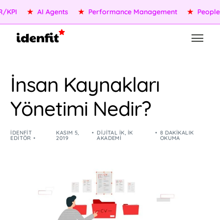
★
AI Agents
★
Performance Management
★
People Servi
İnsan Kaynakları
Yönetimi Nedir?
IDENFIT
KASIM 5,
DIJITAL İK
,
İK
8 DAKIKALIK
EDITÖR
2019
AKADEMI
OKUMA