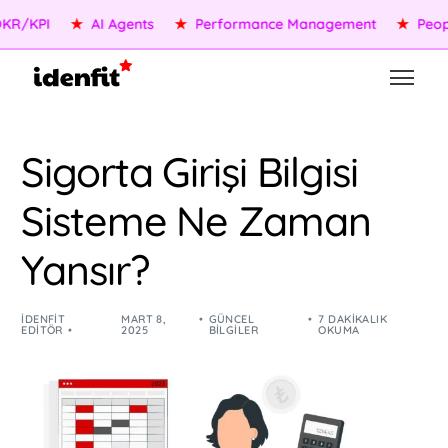
KPI
★
AI Agents
★
Performance Management
★
People S
Sigorta Girişi Bilgisi
Sisteme Ne Zaman
Yansır?
IDENFIT
MART 8,
GÜNCEL
7 DAKIKALIK
EDITÖR
2025
BILGILER
OKUMA