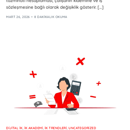
tazminatı hesaplaması, çalışanın kıdemine ve iş
sözleşmesine bağlı olarak değişiklik gösterir. […]
MART 26, 2026
8 DAKIKALIK OKUMA
DIJITAL İK
,
İK AKADEMI
,
İK TRENDLERI
,
UNCATEGORIZED