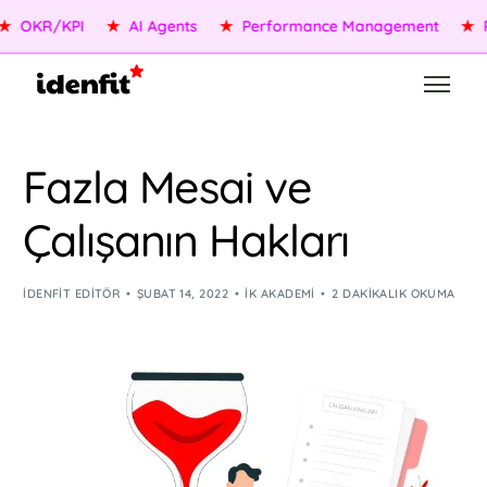
OKR/KPI
★
AI Agents
★
Performance Management
★
Pe
Fazla Mesai ve
Çalışanın Hakları
IDENFIT EDITÖR
ŞUBAT 14, 2022
İK AKADEMI
2 DAKIKALIK OKUMA