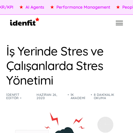
PI
★
AI Agents
★
Performance Management
★
People Se
İş Yerinde Stres ve
Çalışanlarda Stres
Yönetimi
IDENFIT
HAZIRAN 26,
İK
8 DAKIKALIK
EDITÖR
2020
AKADEMI
OKUMA