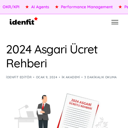
KR/KPI
★
AI Agents
★
Performance Management
★
Peop
2024 Asgari Ücret
Rehberi
IDENFIT EDITÖR
OCAK 9, 2024
İK AKADEMI
3 DAKIKALIK OKUMA