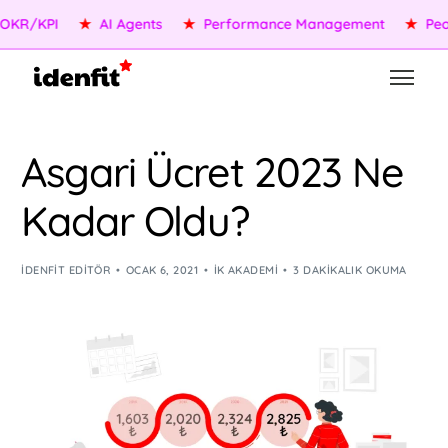
R/KPI
★
AI Agents
★
Performance Management
★
People
Asgari Ücret 2023 Ne
Kadar Oldu?
IDENFIT EDITÖR
OCAK 6, 2021
İK AKADEMI
3 DAKIKALIK OKUMA