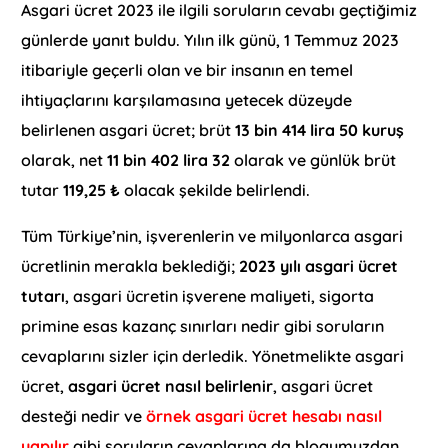
Asgari ücret 2023 ile ilgili soruların cevabı geçtiğimiz
günlerde yanıt buldu. Yılın ilk günü, 1 Temmuz 2023
itibariyle geçerli olan ve bir insanın en temel
ihtiyaçlarını karşılamasına yetecek düzeyde
belirlenen asgari ücret; brüt
13 bin 414 lira 50 kuruş
olarak, net
11 bin 402 lira 32
olarak ve günlük brüt
tutar
119,25 ₺
olacak şekilde belirlendi.
Tüm Türkiye’nin, işverenlerin ve milyonlarca asgari
ücretlinin merakla beklediği;
2023 yılı asgari ücret
tutarı
, asgari ücretin işverene maliyeti, sigorta
primine esas kazanç sınırları nedir gibi soruların
cevaplarını sizler için derledik. Yönetmelikte asgari
ücret,
asgari ücret nasıl belirlenir
, asgari ücret
desteği nedir ve
örnek asgari ücret hesabı nasıl
yapılır
gibi soruların cevaplarına da blogumuzdan