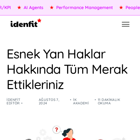
★
AI Agents
★
Performance Management
★
People Serv
Esnek Yan Haklar
Hakkında Tüm Merak
Ettikleriniz
IDENFIT
AĞUSTOS 7,
İK
11 DAKIKALIK
EDITÖR
2024
AKADEMI
OKUMA