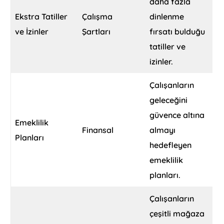
daha fazla
Ekstra Tatiller
Çalışma
dinlenme
ve İzinler
Şartları
fırsatı bulduğu
tatiller ve
izinler.
Çalışanların
geleceğini
güvence altına
Emeklilik
Finansal
almayı
Planları
hedefleyen
emeklilik
planları.
Çalışanların
çeşitli mağaza