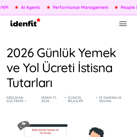
★
AI Agents
★
Performance Management
★
People Servi
2026 Günlük Yemek
ve Yol Ücreti İstisna
Tutarları
NESLIHAN
NISAN 17,
GÜNCEL
13 DAKIKALIK
GÜLTEKIN
2026
BILGILER
OKUMA