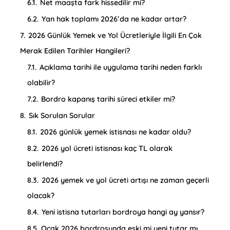
6.1.
Net maaşta fark hissedilir mi?
6.2.
Yan hak toplamı 2026’da ne kadar artar?
7.
2026 Günlük Yemek ve Yol Ücretleriyle İlgili En Çok
Merak Edilen Tarihler Hangileri?
7.1.
Açıklama tarihi ile uygulama tarihi neden farklı
olabilir?
7.2.
Bordro kapanış tarihi süreci etkiler mi?
8.
Sık Sorulan Sorular
8.1.
2026 günlük yemek istisnası ne kadar oldu?
8.2.
2026 yol ücreti istisnası kaç TL olarak
belirlendi?
8.3.
2026 yemek ve yol ücreti artışı ne zaman geçerli
olacak?
8.4.
Yeni istisna tutarları bordroya hangi ay yansır?
8.5.
Ocak 2026 bordrosunda eski mi yeni tutar mı