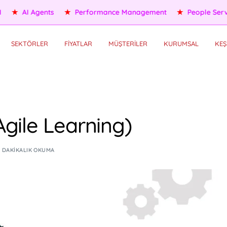
ople Services
★
Self HR Services
★
OKR/KPI
★
AI Agents
SEKTÖRLER
FİYATLAR
MÜŞTERİLER
KURUMSAL
KEŞ
gile Learning)
5 DAKIKALIK OKUMA