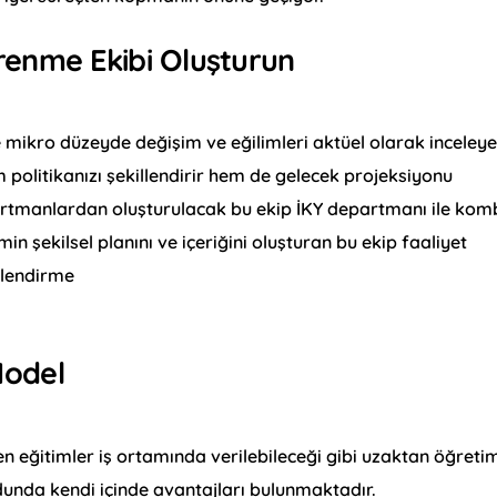
Öğrenme Ekibi Oluşturun
ve mikro düzeyde değişim ve eğilimleri aktüel olarak inceley
 politikanızı şekillendirir hem de gelecek projeksiyonu
artmanlardan oluşturulacak bu ekip İKY departmanı ile kom
min şekilsel planını ve içeriğini oluşturan bu ekip faaliyet
rlendirme
Model
 eğitimler iş ortamında verilebileceği gibi uzaktan öğreti
dunda kendi içinde avantajları bulunmaktadır.