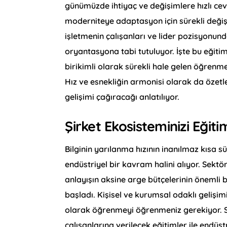
günümüzde ihtiyaç ve değişimlere hızlı c
moderniteye adaptasyon için sürekli değ
işletmenin çalışanları ve lider pozisyonundak
oryantasyona tabi tutuluyor. İşte bu eğit
birikimli olarak sürekli hale gelen öğrenme
Hız ve esnekliğin armonisi olarak da özetl
gelişimi çağıracağı anlatılıyor.
Şirket Ekosisteminizi Eğiti
Bilginin yarılanma hızının inanılmaz kısa 
endüstriyel bir kavram halini alıyor. Sekt
anlayışın aksine arge bütçelerinin önemli
başladı. Kişisel ve kurumsal odaklı gelişi
olarak öğrenmeyi öğrenmeniz gerekiyor. Sağl
çalışanlarına verilecek eğitimler ile endü