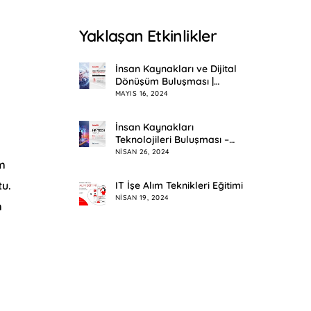
Yaklaşan Etkinlikler
İnsan Kaynakları ve Dijital
Dönüşüm Buluşması |
Eskişehir
MAYIS 16, 2024
İnsan Kaynakları
Teknolojileri Buluşması –
HR Tech Meetup
NISAN 26, 2024
um
tu.
IT İşe Alım Teknikleri Eğitimi
NISAN 19, 2024
m