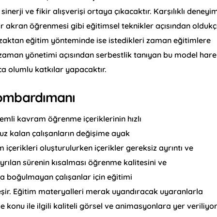
erji ve fikir alışverişi ortaya çıkacaktır. Karşılıklı deneyi
r akran öğrenmesi gibi eğitimsel teknikler açısından olduk
r uzaktan eğitim yönteminde ise istedikleri zaman eğitimlere
te zaman yönetimi açısından serbestlik tanıyan bu model har
ça olumlu katkılar yapacaktır.
Bombardımanı
li kavram öğrenme içeriklerinin hızlı
ruz kalan çalışanların değişime ayak
içerikleri oluşturulurken içerikler gereksiz ayrıntı ve
yrılan sürenin kısalması öğrenme kalitesini ve
rda boğulmayan çalışanlar için eğitimi
şir. Eğitim materyalleri merak uyandıracak uyaranlarla
konu ile ilgili kaliteli görsel ve animasyonlara yer veriliyor