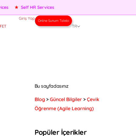
★
Performance Management
★
People Services
★
Self HR 
Giriş Yap
Online Sunum Talebi
FET
TR
Bu sayfadasınız
Blog
>
Güncel Bilgiler
>
Çevik
Öğrenme (Agile Learning)
Popüler İçerikler