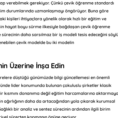
evap verebilmek gerekiyor. Çünkü çevik öğrenme standardı
işim durumlarında uzmanlaşmayı öngörüyor. Buna göre
i kişileri ihtiyaçlara yönelik olarak hızlı bir eğitim ve
imin hayat boyu sürme ilkesiyle bağdaşan çevik öğrenme
 sürecinin daha sarsılmaz bir iş modeli tesis edeceğini söyl
enebilen çevik modelde bu iki modelin
min Üzerine İnşa Edin
sürelere düştüğü günümüzde bilgi güncellemesi en önemli
öründe lider konumunda bulunan çokuluslu şirketler klasik
 bir kısmını donanıma değil eğitim harcamalarına aktarmay
min ağırlığının daha da artacağından yola çıkarak kurumsal
ıklı bir analiz ve sentez sürecinin ardından ilgili birim
striyel süreçten kopmanın önüne geçiyor.