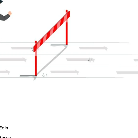
 Edin
şturun