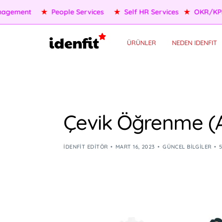
OKR/KPI
★
AI Agents
★
Performance Management
★
Pe
ÜRÜNLER
NEDEN IDENFIT
Çevik Öğrenme (A
IDENFIT EDITÖR
MART 16, 2023
GÜNCEL BILGILER