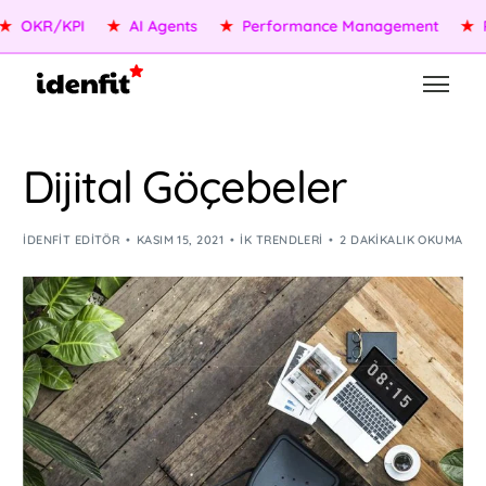
OKR/KPI
★
AI Agents
★
Performance Management
★
Peo
Dijital Göçebeler
IDENFIT EDITÖR
KASIM 15, 2021
İK TRENDLERI
2 DAKIKALIK OKUMA