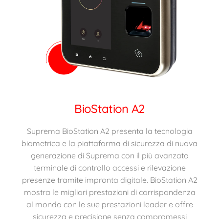
BioStation A2
Suprema BioStation A2 presenta la tecnologia
biometrica e la piattaforma di sicurezza di nuova
generazione di Suprema con il più avanzato
terminale di controllo accessi e rilevazione
presenze tramite impronta digitale. BioStation A2
mostra le migliori prestazioni di corrispondenza
al mondo con le sue prestazioni leader e offre
sicurezza e precisione senza compromessi