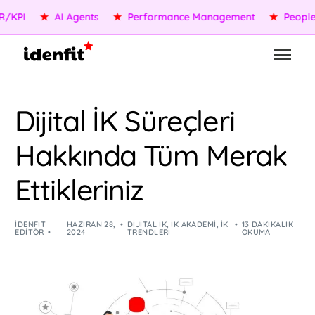
I
★
AI Agents
★
Performance Management
★
People Ser
Dijital İK Süreçleri
Hakkında Tüm Merak
Ettikleriniz
IDENFIT
HAZIRAN 28,
DIJITAL İK
,
İK AKADEMI
,
İK
13 DAKIKALIK
EDITÖR
2024
TRENDLERI
OKUMA