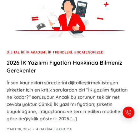
DIJITAL İK
,
İK AKADEMI
,
İK TRENDLERI
,
UNCATEGORIZED
2026 İK Yazılımı Fiyatları Hakkında Bilmeniz
Gerekenler
İnsan kaynakları süreçlerini dijitalleştirmek isteyen
şirketler için en kritik sorulardan biri “İK yazılım fiyatları
ne kadar?” sorusudur. Ancak bu sorunun tek bir net
cevabı yoktur. Çünkü İK yazılımı fiyatları; şirketin
büyüklüğüne, ihtiyaçlarına ve tercih edilen modüllere
göre değişiklik gösterir. 2026 […]
MART 18, 2026
4 DAKIKALIK OKUMA