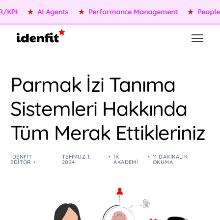
★
AI Agents
★
Performance Management
★
People Serv
Parmak İzi Tanıma
Sistemleri Hakkında
Tüm Merak Ettikleriniz
IDENFIT
TEMMUZ 1,
İK
11 DAKIKALIK
EDITÖR
2024
AKADEMI
OKUMA