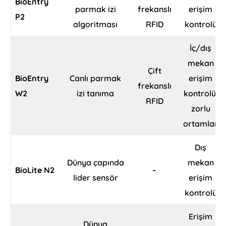
BioEntry
parmak izi
frekanslı
erişim
P2
algoritması
RFID
kontrolü
İç/dış
mekan
Çift
BioEntry
Canlı parmak
erişim
frekanslı
W2
izi tanıma
kontrolü,
RFID
zorlu
ortamlar
Dış
Dünya çapında
mekan
BioLite N2
–
lider sensör
erişim
kontrolü
Erişim
Dünya