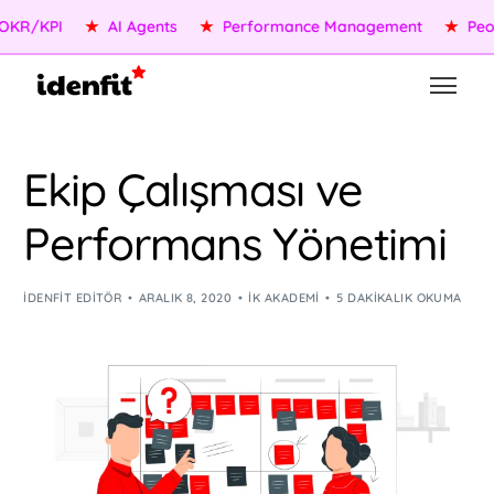
/KPI
★
AI Agents
★
Performance Management
★
People 
Ekip Çalışması ve
Performans Yönetimi
IDENFIT EDITÖR
ARALIK 8, 2020
İK AKADEMI
5 DAKIKALIK OKUMA