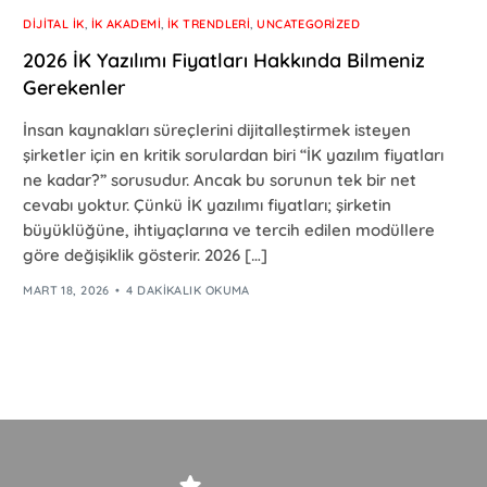
DIJITAL İK
,
İK AKADEMI
,
İK TRENDLERI
,
UNCATEGORIZED
2026 İK Yazılımı Fiyatları Hakkında Bilmeniz
Gerekenler
İnsan kaynakları süreçlerini dijitalleştirmek isteyen
şirketler için en kritik sorulardan biri “İK yazılım fiyatları
ne kadar?” sorusudur. Ancak bu sorunun tek bir net
cevabı yoktur. Çünkü İK yazılımı fiyatları; şirketin
büyüklüğüne, ihtiyaçlarına ve tercih edilen modüllere
göre değişiklik gösterir. 2026 […]
MART 18, 2026
4 DAKIKALIK OKUMA