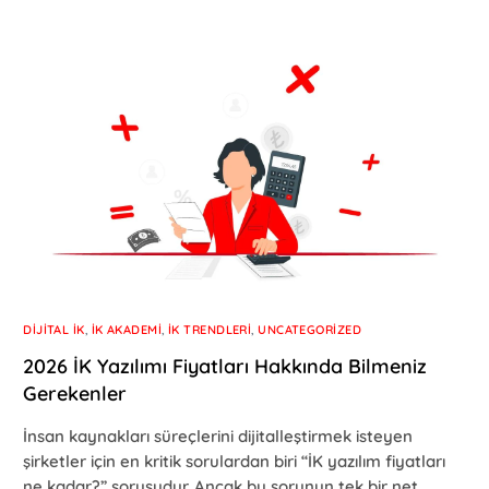
DIJITAL İK
,
İK AKADEMI
,
İK TRENDLERI
,
UNCATEGORIZED
2026 İK Yazılımı Fiyatları Hakkında Bilmeniz
Gerekenler
İnsan kaynakları süreçlerini dijitalleştirmek isteyen
şirketler için en kritik sorulardan biri “İK yazılım fiyatları
ne kadar?” sorusudur. Ancak bu sorunun tek bir net