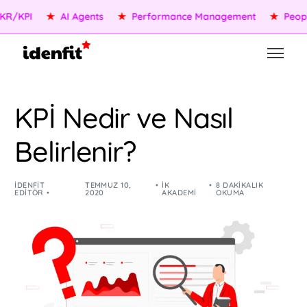
PI
★
AI Agents
★
Performance Management
★
People Se
KPİ Nedir ve Nasıl
Belirlenir?
IDENFIT
TEMMUZ 10,
İK
8 DAKIKALIK
EDITÖR
2020
AKADEMI
OKUMA