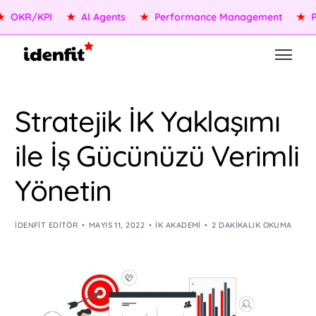
OKR/KPI
★
AI Agents
★
Performance Management
★
Peo
Stratejik İK Yaklaşımı
ile İş Gücünüzü Verimli
Yönetin
IDENFIT EDITÖR
MAYIS 11, 2022
İK AKADEMI
2 DAKIKALIK OKUMA