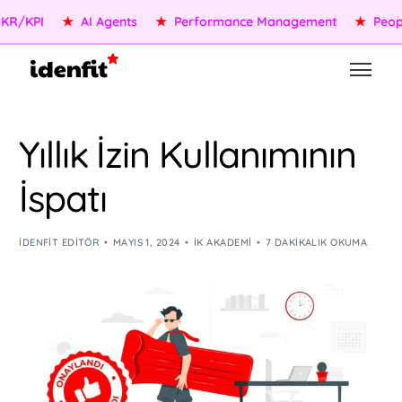
KPI
★
AI Agents
★
Performance Management
★
People S
Yıllık İzin Kullanımının
İspatı
IDENFIT EDITÖR
MAYIS 1, 2024
İK AKADEMI
7 DAKIKALIK OKUMA