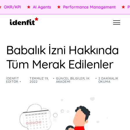
OKR/KPI
★
AI Agents
★
Performance Management
★
Peo
Babalık İzni Hakkında
Tüm Merak Edilenler
IDENFIT
TEMMUZ 19,
GÜNCEL BILGILER
,
İK
2 DAKIKALIK
EDITÖR
2022
AKADEMI
OKUMA