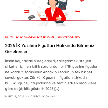
DIJITAL İK
,
İK AKADEMI
,
İK TRENDLERI
,
UNCATEGORIZED
2026 İK Yazılımı Fiyatları Hakkında Bilmeniz
Gerekenler
İnsan kaynakları süreçlerini dijitalleştirmek isteyen
şirketler için en kritik sorulardan biri “İK yazılım fiyatları
ne kadar?” sorusudur. Ancak bu sorunun tek bir net
cevabı yoktur. Çünkü İK yazılımı fiyatları; şirketin
büyüklüğüne, ihtiyaçlarına ve tercih edilen modüllere
göre değişiklik gösterir. 2026 […]
MART 18, 2026
4 DAKIKALIK OKUMA