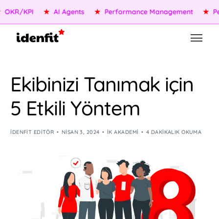
KR/KPI
★
AI Agents
★
Performance Management
★
Peop
Ekibinizi Tanımak için
5 Etkili Yöntem
IDENFIT EDITÖR
NISAN 3, 2024
İK AKADEMI
4 DAKIKALIK OKUMA