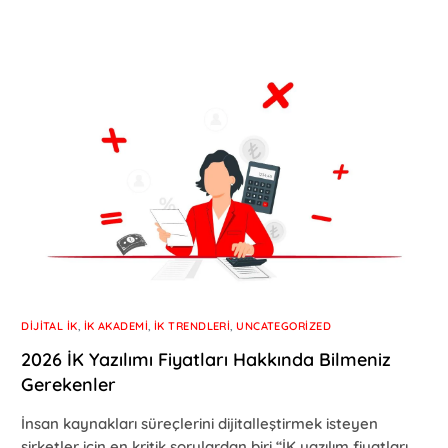
DIJITAL İK
,
İK AKADEMI
,
İK TRENDLERI
,
UNCATEGORIZED
2026 İK Yazılımı Fiyatları Hakkında Bilmeniz
Gerekenler
İnsan kaynakları süreçlerini dijitalleştirmek isteyen
şirketler için en kritik sorulardan biri “İK yazılım fiyatları