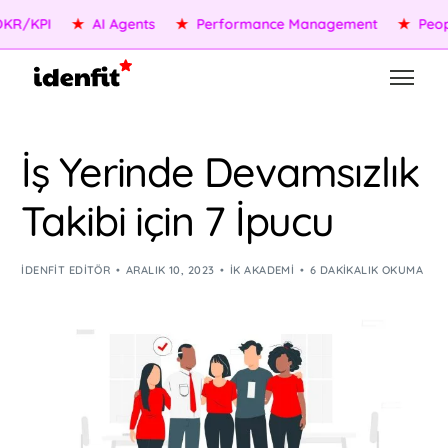
KPI
★
AI Agents
★
Performance Management
★
People S
İş Yerinde Devamsızlık
Takibi için 7 İpucu
IDENFIT EDITÖR
ARALIK 10, 2023
İK AKADEMI
6 DAKIKALIK OKUMA