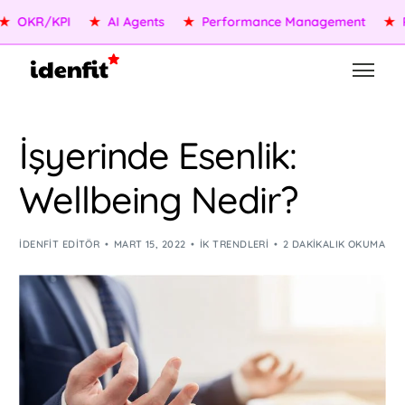
OKR/KPI
★
AI Agents
★
Performance Management
★
Peo
İşyerinde Esenlik:
Wellbeing Nedir?
IDENFIT EDITÖR
MART 15, 2022
İK TRENDLERI
2 DAKIKALIK OKUMA