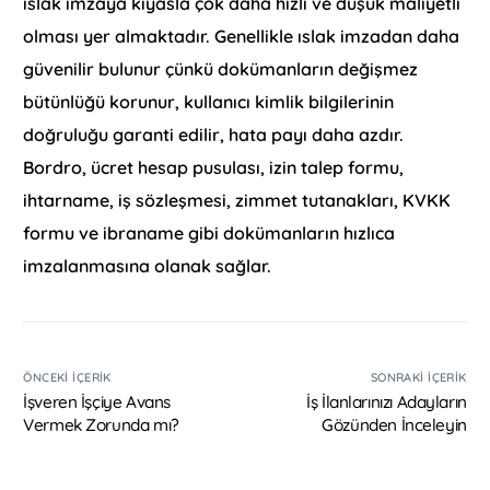
ıslak imzaya kıyasla çok daha hızlı ve düşük maliyetli
olması yer almaktadır. Genellikle ıslak imzadan daha
güvenilir bulunur çünkü dokümanların değişmez
bütünlüğü korunur, kullanıcı kimlik bilgilerinin
doğruluğu garanti edilir, hata payı daha azdır.
Bordro, ücret hesap pusulası, izin talep formu,
ihtarname, iş sözleşmesi, zimmet tutanakları, KVKK
formu ve ibraname gibi dokümanların hızlıca
imzalanmasına olanak sağlar.
ÖNCEKI İÇERIK
SONRAKI İÇERIK
İşveren İşçiye Avans
İş İlanlarınızı Adayların
Vermek Zorunda mı?
Gözünden İnceleyin