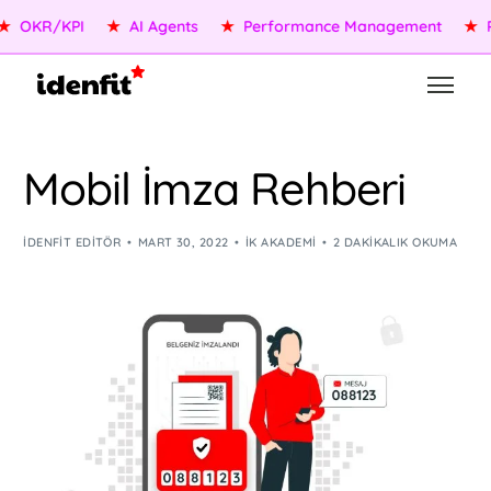
OKR/KPI
★
AI Agents
★
Performance Management
★
Pe
Mobil İmza Rehberi
IDENFIT EDITÖR
MART 30, 2022
İK AKADEMI
2 DAKIKALIK OKUMA