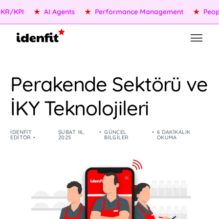
KPI
★
AI Agents
★
Performance Management
★
People S
Perakende Sektörü ve
İKY Teknolojileri
IDENFIT
ŞUBAT 16,
GÜNCEL
6 DAKIKALIK
EDITÖR
2025
BILGILER
OKUMA