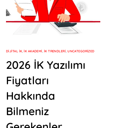
DIJITAL İK
,
İK AKADEMI
,
İK TRENDLERI
,
UNCATEGORIZED
2026 İK Yazılımı
Fiyatları
Hakkında
Bilmeniz
Gerekenler