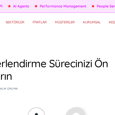
eople Services
★
Self HR Services
★
OKR/KPI
★
AI Agents
SEKTÖRLER
FİYATLAR
MÜŞTERİLER
KURUMSAL
KEŞ
lendirme Sürecinizi Ön
rın
KALIK OKUMA