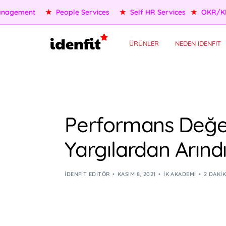
★
OKR/KPI
★
AI Agents
★
Performance Management
★
P
ÜRÜNLER
NEDEN IDENFIT
Performans Değer
Yargılardan Arındı
IDENFIT EDITÖR
KASIM 8, 2021
İK AKADEMI
2 DAKI