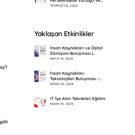
Perakendede Vardiya ve
Mesai Planlama
TEMMUZ 20, 2026
Yaklaşan Etkinlikler
İnsan Kaynakları ve Dijital
Dönüşüm Buluşması |
Eskişehir
MAYIS 16, 2024
niz?
İnsan Kaynakları
Teknolojileri Buluşması –
HR Tech Meetup
NISAN 26, 2024
IT İşe Alım Teknikleri Eğitimi
NISAN 19, 2024
yalı