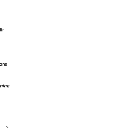
lir
mans
imine
K