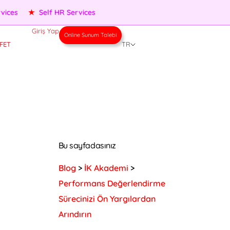
★
Performance Management
★
People Services
★
Self H
Giriş Yap
Online Sunum Talebi
FET
TR
Bu sayfadasınız
Blog
>
İK Akademi
>
Performans Değerlendirme
Sürecinizi Ön Yargılardan
Arındırın