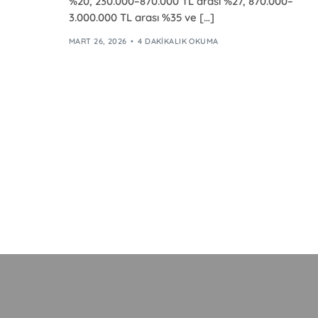
%20, 230.000–870.000 TL arası %27, 870.000–
3.000.000 TL arası %35 ve […]
MART 26, 2026
4 DAKIKALIK OKUMA