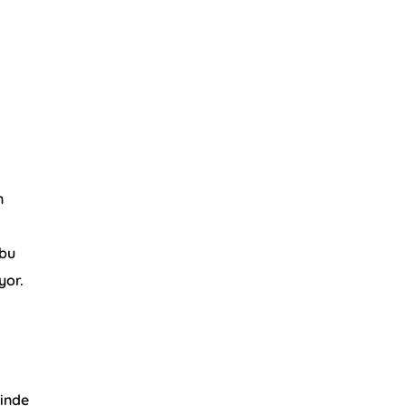
n
 bu
yor.
sinde