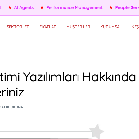
eople Services
★
Self HR Services
★
OKR/KPI
★
AI Agents
SEKTÖRLER
FİYATLAR
MÜŞTERİLER
KURUMSAL
KEŞ
imi Yazılımları Hakkında
riniz
IKALIK OKUMA