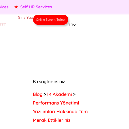
★
Performance Management
★
People Services
★
Self H
Giriş Yap
Online Sunum Talebi
FET
TR
Bu sayfadasınız
Blog
>
İK Akademi
>
Performans Yönetimi
Yazılımları Hakkında Tüm
Merak Ettikleriniz