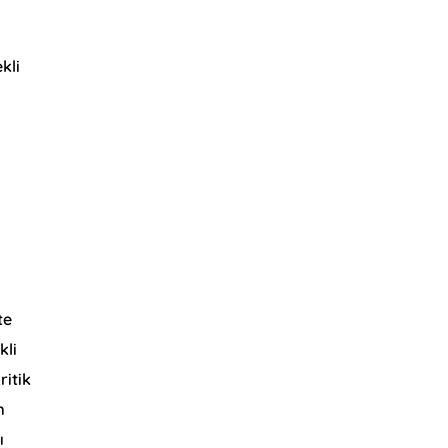
kli
n
te
kli
ritik
m
ı