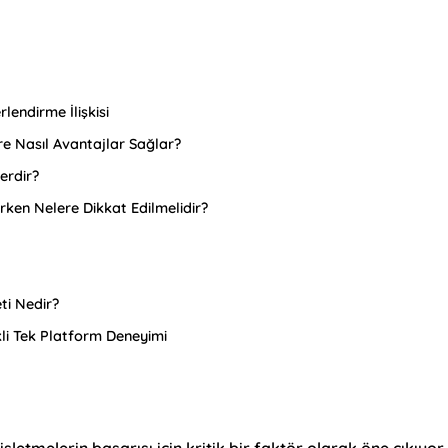
endirme İlişkisi
re Nasıl Avantajlar Sağlar?
erdir?
rken Nelere Dikkat Edilmelidir?
ti Nedir?
kli Tek Platform Deneyimi
etmelerin başarısı için kritik bir faktör olarak öne çıkıyor.