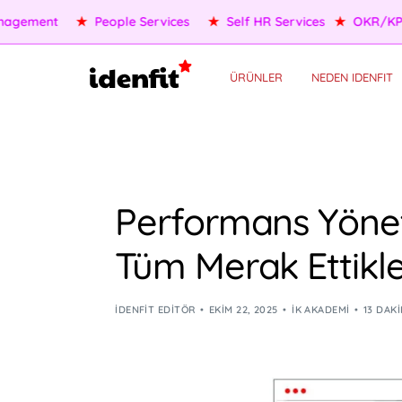
★
OKR/KPI
★
AI Agents
★
Performance Management
★
P
ÜRÜNLER
NEDEN IDENFIT
Performans Yönet
Tüm Merak Ettikle
IDENFIT EDITÖR
EKIM 22, 2025
İK AKADEMI
13 DAK