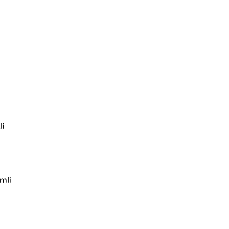
li
mli