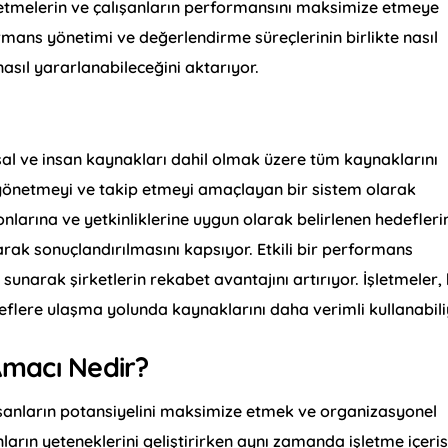
 işletmelerin ve çalışanların performansını maksimize etmeye
rmans yönetimi ve değerlendirme süreçlerinin birlikte nasıl
nasıl yararlanabileceğini aktarıyor.
sal ve insan kaynakları dahil olmak üzere tüm kaynaklarını
yönetmeyi ve takip etmeyi amaçlayan bir sistem olarak
onlarına ve yetkinliklerine uygun olarak belirlenen hedefleri
arak sonuçlandırılmasını kapsıyor. Etkili bir performans
ı sunarak şirketlerin rekabet avantajını artırıyor. İşletmeler,
deflere ulaşma yolunda kaynaklarını daha verimli kullanabili
Amacı Nedir?
şanların potansiyelini maksimize etmek ve organizasyonel
ların yeteneklerini geliştirirken aynı zamanda işletme içeri