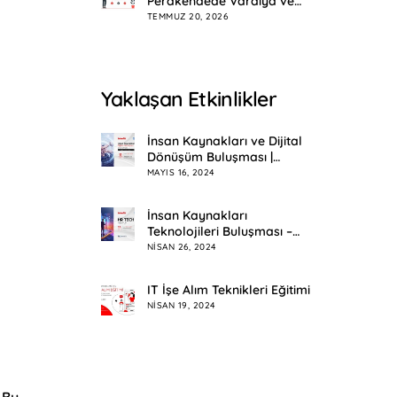
Perakendede Vardiya ve
Mesai Planlama
TEMMUZ 20, 2026
Yaklaşan Etkinlikler
İnsan Kaynakları ve Dijital
Dönüşüm Buluşması |
Eskişehir
MAYIS 16, 2024
İnsan Kaynakları
Teknolojileri Buluşması –
HR Tech Meetup
NISAN 26, 2024
IT İşe Alım Teknikleri Eğitimi
NISAN 19, 2024
 Bu