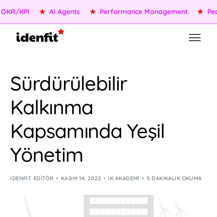
R/KPI
★
AI Agents
★
Performance Management
★
People
Sürdürülebilir
Kalkınma
Kapsamında Yeşil
Yönetim
IDENFIT EDITÖR
KASIM 14, 2022
İK AKADEMI
5 DAKIKALIK OKUMA