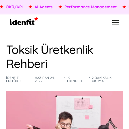
OKR/KPI
★
AI Agents
★
Performance Management
★
Peo
Toksik Üretkenlik
Rehberi
IDENFIT
HAZIRAN 24,
İK
2 DAKIKALIK
EDITÖR
2022
TRENDLERI
OKUMA