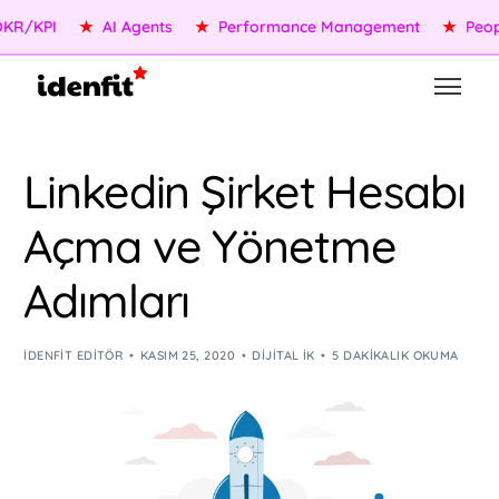
/KPI
★
AI Agents
★
Performance Management
★
People 
Linkedin Şirket Hesabı
Açma ve Yönetme
Adımları
IDENFIT EDITÖR
KASIM 25, 2020
DIJITAL İK
5 DAKIKALIK OKUMA