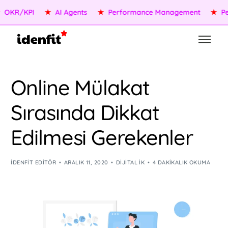
KR/KPI
★
AI Agents
★
Performance Management
★
Peopl
Online Mülakat
Sırasında Dikkat
Edilmesi Gerekenler
IDENFIT EDITÖR
ARALIK 11, 2020
DIJITAL İK
4 DAKIKALIK OKUMA