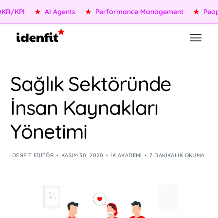
KPI
★
AI Agents
★
Performance Management
★
People S
Sağlık Sektöründe
İnsan Kaynakları
Yönetimi
IDENFIT EDITÖR
KASIM 30, 2020
İK AKADEMI
7 DAKIKALIK OKUMA