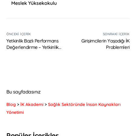
Meslek Yüksekokulu
ÖNCEKI İÇERIK
SONRAKI İÇERIK
Yetkinlik Bazlı Performans
Girişimcilerin Yaşadığı İK
Değerlendirme – Yetkinlik
Problemleri
Nedir?
Bu sayfadasınız
Blog
>
İK Akademi
>
Sağlık Sektöründe İnsan Kaynakları
Yönetimi
Popüler İçerikler