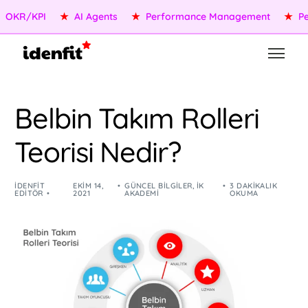
KR/KPI
★
AI Agents
★
Performance Management
★
Peopl
Belbin Takım Rolleri
Teorisi Nedir?
IDENFIT
EKIM 14,
GÜNCEL BILGILER
,
İK
3 DAKIKALIK
EDITÖR
2021
AKADEMI
OKUMA