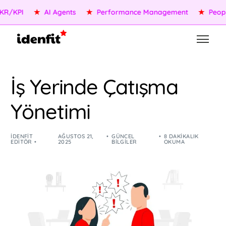
PI
★
AI Agents
★
Performance Management
★
People Se
İş Yerinde Çatışma
Yönetimi
IDENFIT
AĞUSTOS 21,
GÜNCEL
8 DAKIKALIK
EDITÖR
2025
BILGILER
OKUMA