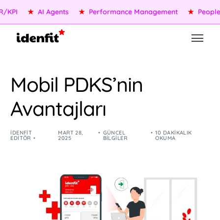
I
★
AI Agents
★
Performance Management
★
People Ser
Mobil PDKS’nin
Avantajları
IDENFIT
MART 28,
GÜNCEL
10 DAKIKALIK
EDITÖR
2025
BILGILER
OKUMA