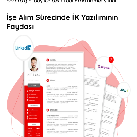
bordro gibi başlıca çeşitli dallarda hizmet sunar.
İşe Alım Sürecinde İK Yazılımının
Faydası