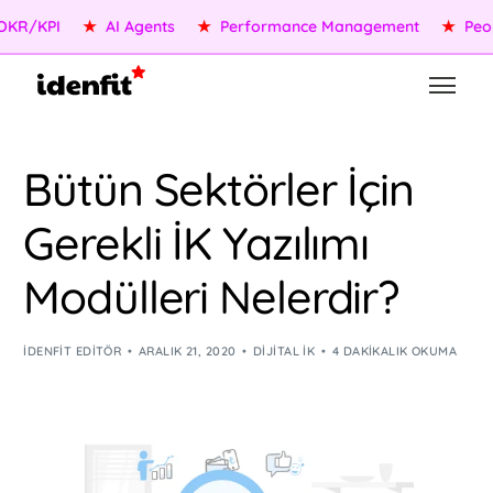
/KPI
★
AI Agents
★
Performance Management
★
People 
Bütün Sektörler İçin
Gerekli İK Yazılımı
Modülleri Nelerdir?
IDENFIT EDITÖR
ARALIK 21, 2020
DIJITAL İK
4 DAKIKALIK OKUMA